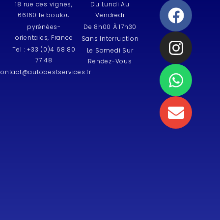
18 rue des vignes,
Du Lundi Au
66160 le boulou
Vendredi
pyrénées-
De 8h00 À 17h30
orientales, France
Sans Interruption
Tel : +33 (0)4 68 80
Le Samedi Sur
77 48
Rendez-Vous
contact@autobestservices.fr