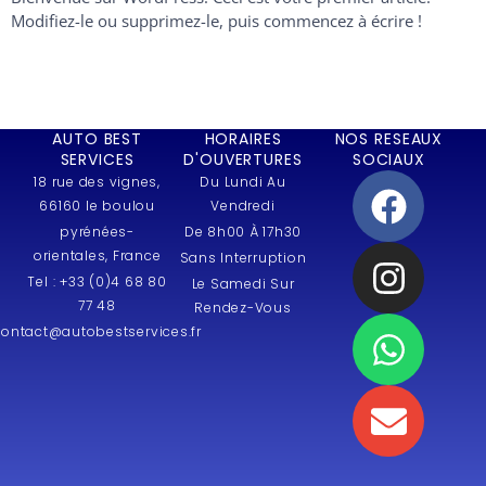
Modifiez-le ou supprimez-le, puis commencez à écrire !
AUTO BEST
HORAIRES
NOS RESEAUX
SERVICES
D'OUVERTURES
SOCIAUX
18 rue des vignes,
Du Lundi Au
66160 le boulou
Vendredi
pyrénées-
De 8h00 À 17h30
orientales, France
Sans Interruption
Tel : +33 (0)4 68 80
Le Samedi Sur
77 48
Rendez-Vous
contact@autobestservices.fr